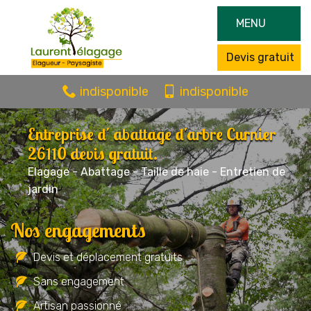
MENU
Devis gratuit
indisponible
indisponible
Entreprise d' abattage d'arbre Curnier
26110 devis gratuit.
Elagage - Abattage - Taille de haie - Entretien de
jardin
Nos engagements
Devis et déplacement gratuits
Sans engagement
Artisan passionné