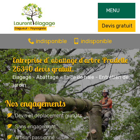
MENU
Devis gratuit
indisponible
indisponible
Entreprise d' abattage d'arbre Pradelle
26340 devis gratuit.
Elagage - Abattage - Taille de haie - Entretien de
jardin
Nos engagements
Devis et déplacement gratuits
Sans engagement
Artisan passionné