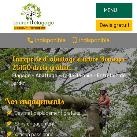
MENU
Devis gratuit
indisponible
indisponible
Entreprise d' abattage d'arbre Romeyer
26150 devis gratuit.
Elagage - Abattage - Taille de haie - Entretien de
jardin
Nos engagements
Devis et déplacement gratuits
Sans engagement
Artisan passionné