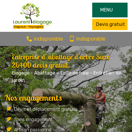
MENU
Devis gratuit
indisponible
indisponible
Entreprise d' abattage d'arbre Suze
26400 devis gratuit.
Elagage - Abattage - Taille de haie - Entretien de
jardin
Nos engagements
Devis et déplacement gratuits
Sans engagement
Artisan passionné