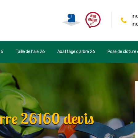
in
in
26
Taille de haie 26
Abattage d'arbre 26
Pose de clôture e
rre 26160 devis