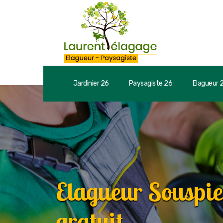
Jardinier 26
Paysagiste 26
Elagueur 
Elagueur Souspie
gratuit.