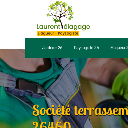
Jardinier 26
Paysagiste 26
Elagueur 
Société terrasse
26460