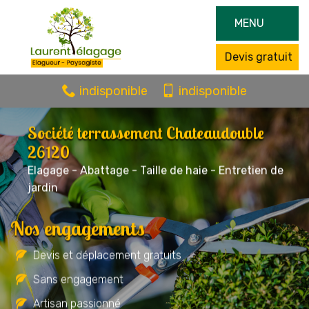
MENU
Devis gratuit
indisponible
indisponible
Société terrassement Chateaudouble
26120
Elagage - Abattage - Taille de haie - Entretien de
jardin
Nos engagements
Devis et déplacement gratuits
Sans engagement
Artisan passionné