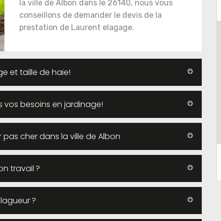
la ville de Albon dans le 26140, nous vous
conseillons de demander le devis de la
prestation de Laurent elagage.
e et taille de haie!
us vos besoins en jardinage!
r pas cher dans la ville de Albon
on travail ?
élagueur ?