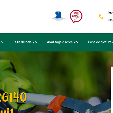
in
in
26
Taille de haie 26
Abattage d'arbre 26
Pose de clôture e
 26140
uit.