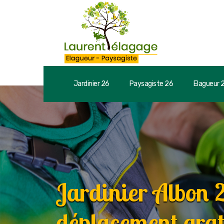
Jardinier 26
Paysagiste 26
Elagueur 
Jardinier Albon
déplacement grat