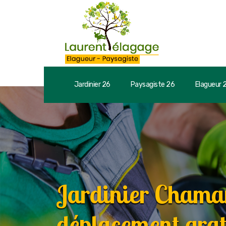
Jardinier 26
Paysagiste 26
Elagueur 
Jardinier Chama
déplacement grat