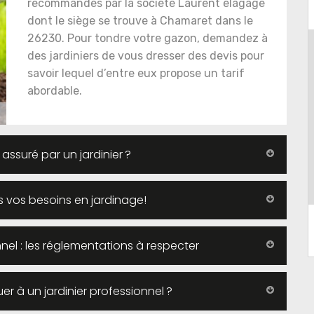
recommandés par la société Laurent elagage
dont le siège se trouve à Chamaret dans le
26230. Pour tondre votre gazon, demandez à
des jardiniers de vous dresser des devis pour
savoir lequel d’entre eux propose un tarif
abordable.
 assuré par un jardinier ?
us vos besoins en jardinage!
nel : les réglementations à respecter
 à un jardinier professionnel ?