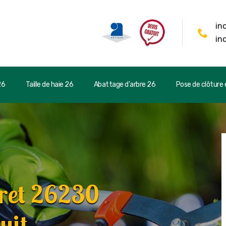
in
in
26
Taille de haie 26
Abattage d'arbre 26
Pose de clôture e
ret 26230
uit.