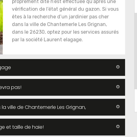
proprement dite n’est effectuée qu’après une
vérification de l’état général du gazon. Si vous
êtes à la recherche d’un jardinier pas cher
dans la ville de Chantemerle Les Grignan,
dans le 26230, optez pour les services assurés
par la société Laurent elagage.
agage
evra pas!
la ville de Chantemerle Les Grignan,
e et taille de haie!