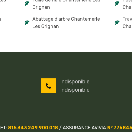
Grignan
Cha
s
Abattage d'arbre Chantemerle
Tra
Les Grignan
Cha
indisponible
indisponible
RET:
815 343 249 900 018
/
ASSURANCE AVIVIA
N° 77684