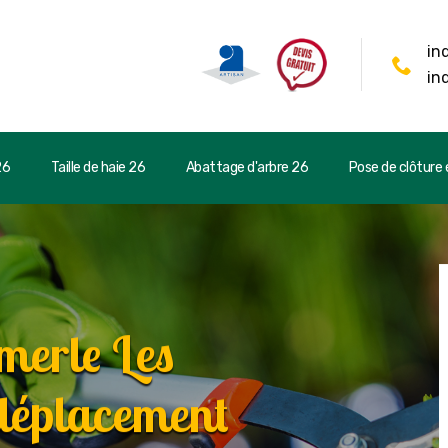
in
in
26
Taille de haie 26
Abattage d'arbre 26
Pose de clôture e
merle Les
déplacement