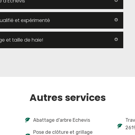
e à Echevis
qualifié et expérimenté
e et taille de haie!
Autres services
Abattage d'arbre Echevis
Tra
261
Pose de clôture et grillage