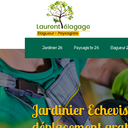
Jardinier 26
Paysagiste 26
Elagueur 
Jardinier Echevi
déplacement grat