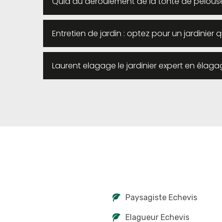
Quid du déroulement de la tonte de pelous
Entretien de jardin : optez pour un jardinier 
Laurent elagage le jardinier expert en élagag
Paysagiste Echevis
Elagueur Echevis