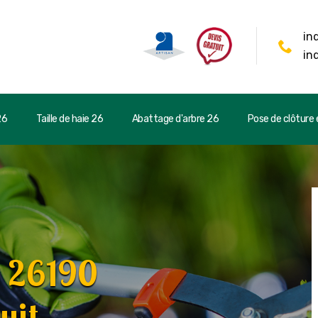
in
in
26
Taille de haie 26
Abattage d'arbre 26
Pose de clôture e
s 26190
uit.