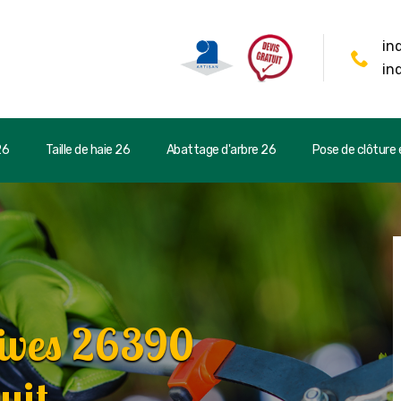
in
in
26
Taille de haie 26
Abattage d'arbre 26
Pose de clôture e
rives 26390
uit.