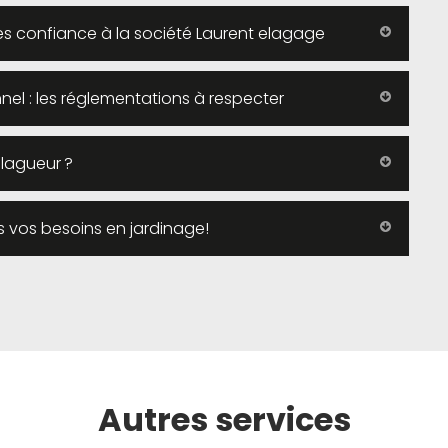
aites confiance à la société Laurent elagage
nel : les réglementations à respecter
élagueur ?
us vos besoins en jardinage!
Autres services