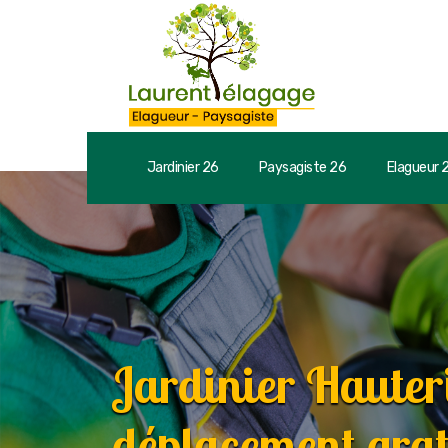
Jardinier 26
Paysagiste 26
Elagueur 
Jardinier Haute
déplacement grat