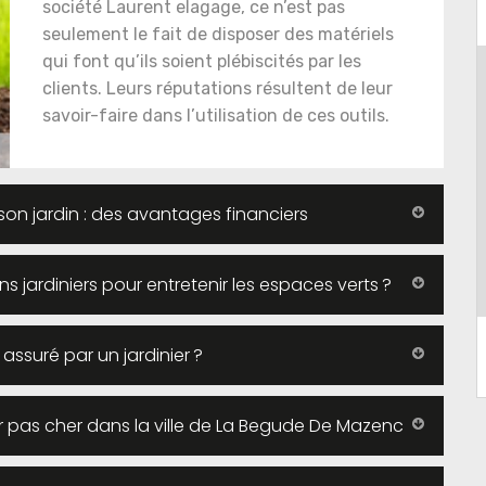
société Laurent elagage, ce n’est pas
seulement le fait de disposer des matériels
qui font qu’ils soient plébiscités par les
clients. Leurs réputations résultent de leur
savoir-faire dans l’utilisation de ces outils.
e son jardin : des avantages financiers
ans jardiniers pour entretenir les espaces verts ?
 assuré par un jardinier ?
er pas cher dans la ville de La Begude De Mazenc