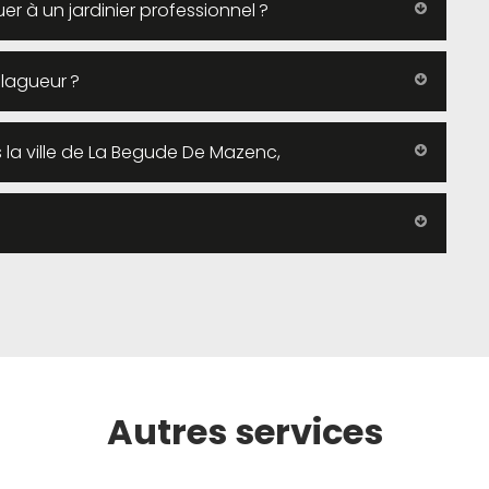
 à un jardinier professionnel ?
élagueur ?
 la ville de La Begude De Mazenc,
Autres services