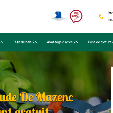
in
in
26
Taille de haie 26
Abattage d'arbre 26
Pose de clôture e
gude De Mazenc
t gratuit.