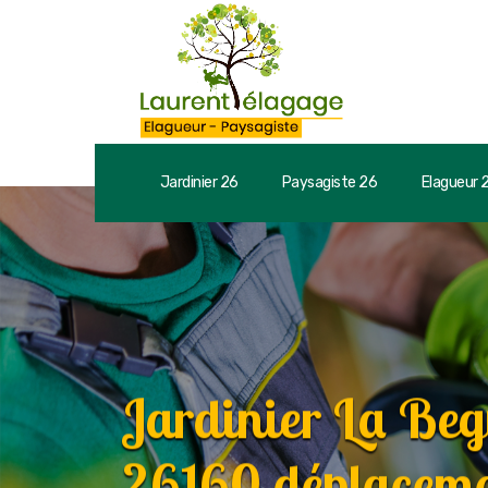
Jardinier 26
Paysagiste 26
Elagueur 
Jardinier La Be
26160 déplacemen