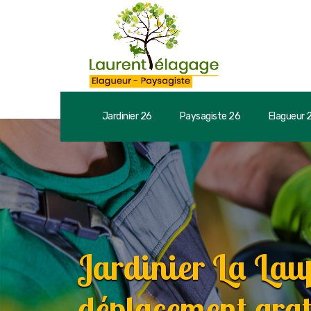
Jardinier 26
Paysagiste 26
Elagueur 
Jardinier La La
déplacement grat