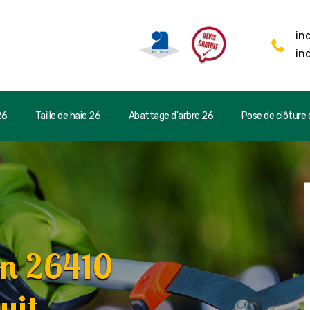
in
in
26
Taille de haie 26
Abattage d'arbre 26
Pose de clôture e
on 26410
uit.