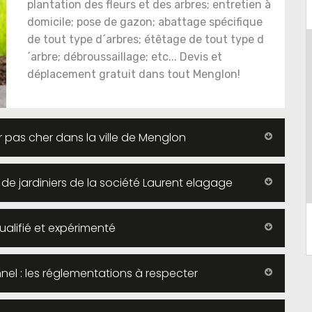
plantation des fleurs et des arbres; entretien à
domicile; pose de gazon; abattage spécifique
de tout type d´arbres; étêtage de tout type d
´arbre; débroussaillage; etc... Devis et
déplacement gratuit dans tout Menglon!
r pas cher dans la ville de Menglon
 de jardiniers de la société Laurent elagage
qualifié et expérimenté
nel : les réglementations à respecter