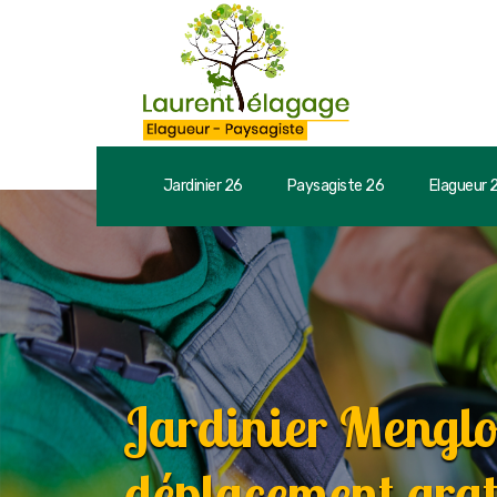
Jardinier 26
Paysagiste 26
Elagueur 
Jardinier Mengl
déplacement grat