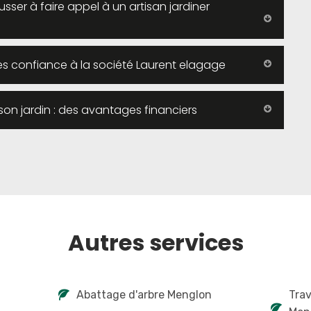
sser à faire appel à un artisan jardiner
aites confiance à la société Laurent elagage
e son jardin : des avantages financiers
Autres services
Abattage d'arbre Menglon
Tra