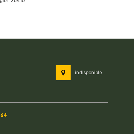
glon 26410
indisponible
564