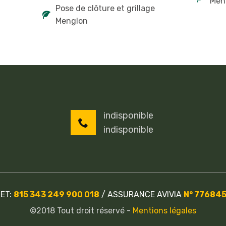
Men
Pose de clôture et grillage
Menglon
indisponible
indisponible
RET:
815 343 249 900 018
/
ASSURANCE AVIVIA
N° 77684
©2018 Tout droit réservé -
Mentions légales