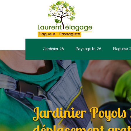
Jardinier 26
Paysagiste 26
Elagueur 
Jardinier Poyols
déplacement grat