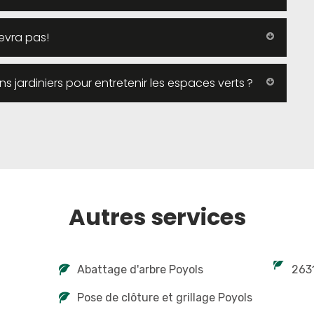
evra pas!
ans jardiniers pour entretenir les espaces verts ?
Autres services
Abattage d'arbre Poyols
263
Pose de clôture et grillage Poyols