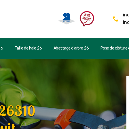
in
in
26
Taille de haie 26
Abattage d'arbre 26
Pose de clôture e
 26310
uit.