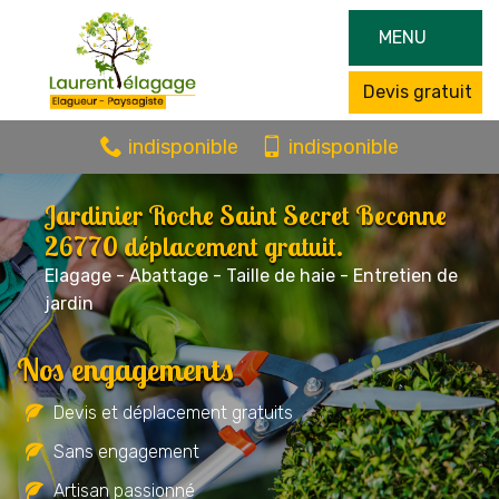
MENU
Devis gratuit
indisponible
indisponible
Jardinier Roche Saint Secret Beconne
26770 déplacement gratuit.
Elagage - Abattage - Taille de haie - Entretien de
jardin
Nos engagements
Devis et déplacement gratuits
Sans engagement
Artisan passionné