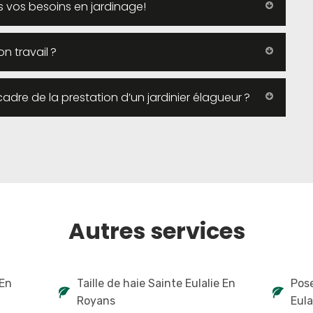
us vos besoins en jardinage!
on travail ?
adre de la prestation d’un jardinier élagueur ?
Autres services
 En
Taille de haie Sainte Eulalie En
Pose
Royans
Eula