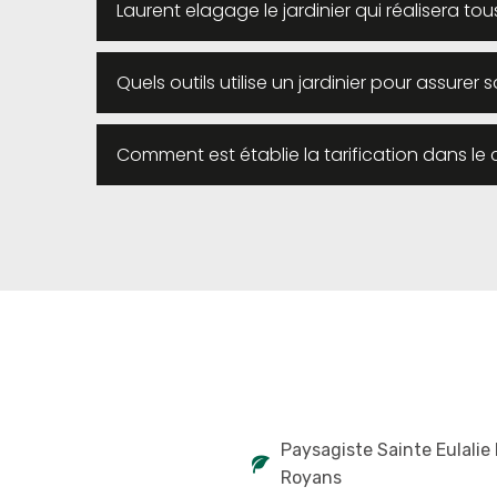
Laurent elagage le jardinier qui réalisera to
Quels outils utilise un jardinier pour assurer s
Comment est établie la tarification dans le c
Paysagiste Sainte Eulalie
Royans