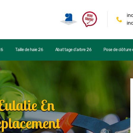
in
in
26
Taille de haie 26
Abattage d'arbre 26
Pose de clôture e
Eulalie En
éplacement