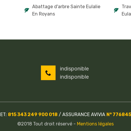
n
Abattage d'arbre Sainte Eulalie
Tra
En Royans
Eula
indisponible
indisponible
RET:
815 343 249 900 018
/
ASSURANCE AVIVIA
N° 77684
©2018 Tout droit réservé -
Mentions légales