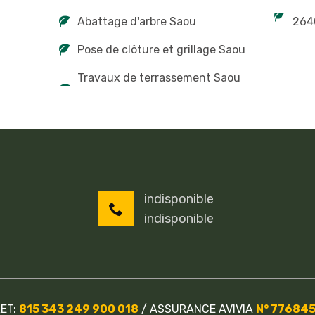
Abattage d'arbre Saou
264
Pose de clôture et grillage Saou
Travaux de terrassement Saou
indisponible
indisponible
RET:
815 343 249 900 018
/
ASSURANCE AVIVIA
N° 77684