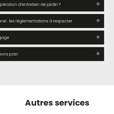
pération d’entretien de jardin ?
nel : les réglementations à respecter
agage
evra pas!
Autres services