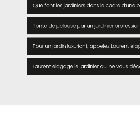
Que font les jardiniers dans le cadre d’une o
Tonte de pelouse par un jardinier profession
Pour un jardin luxuriant, appelez Laurent el
Laurent elagage le jardinier qui ne vous déc