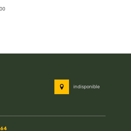
00
indisponible
564