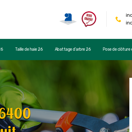
in
in
26
Taille de haie 26
Abattage d'arbre 26
Pose de clôture e
26400
uit.