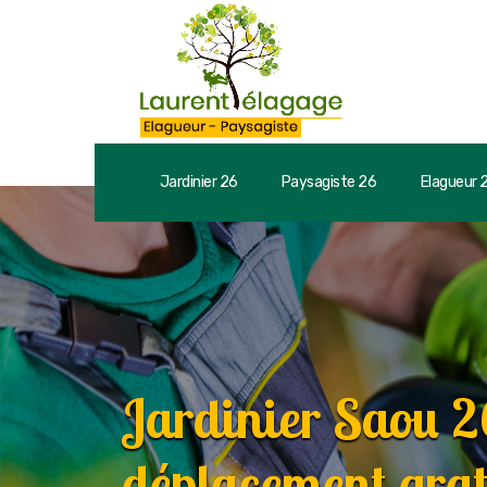
Jardinier 26
Paysagiste 26
Elagueur 
Jardinier Saou 
déplacement grat