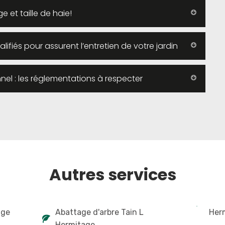
e et taille de haie!
lifiés pour assurent l’entretien de votre jardin
nel : les réglementations à respecter
Autres services
age
Abattage d'arbre Tain L
Her
Hermitage