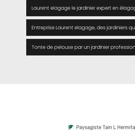
Laurent elagage le jardinier expert en élagag
Entreprise Laurent elagage, des jardiniers qua
Tonte de pelouse par un jardinier profession
Paysagiste Tain L Hermit