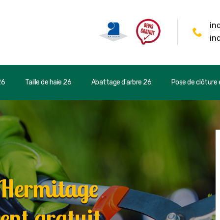
in
in
26
Taille de haie 26
Abattage d'arbre 26
Pose de clôture e
 Hermitage
nt gratuit.