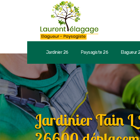
Jardinier 26
Paysagiste 26
Elagueur 
Jardinier Tain L
26600 déplaceme