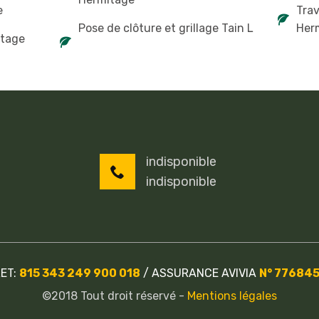
e
Trav
Pose de clôture et grillage Tain L
Her
itage
indisponible
indisponible
RET:
815 343 249 900 018
/
ASSURANCE AVIVIA
N° 77684
©2018 Tout droit réservé -
Mentions légales