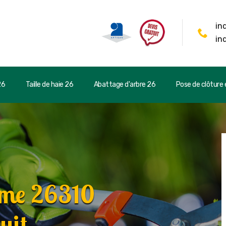
in
in
26
Taille de haie 26
Abattage d'arbre 26
Pose de clôture e
ome 26310
uit.