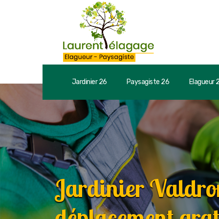
Jardinier 26
Paysagiste 26
Elagueur 
Jardinier Valdr
déplacement grat