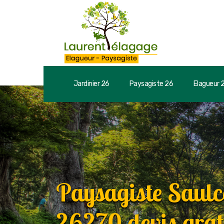
Jardinier 26
Paysagiste 26
Elagueur 
Paysagiste Saul
26270 devis grat