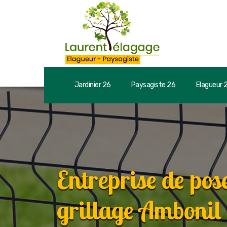
Jardinier 26
Paysagiste 26
Elagueur 
Entreprise de pose
grillage Ambonil