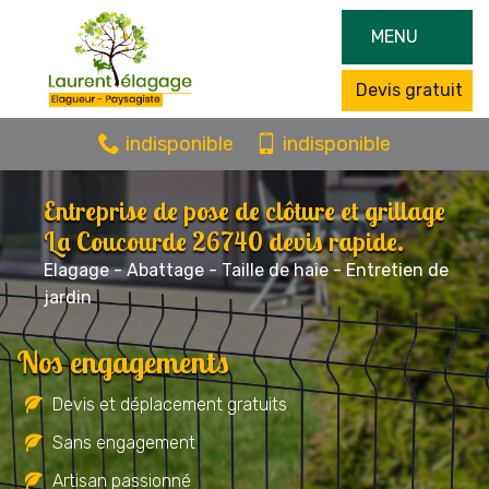
MENU
Devis gratuit
indisponible
indisponible
Entreprise de pose de clôture et grillage
La Coucourde 26740 devis rapide.
Elagage - Abattage - Taille de haie - Entretien de
jardin
Nos engagements
Devis et déplacement gratuits
Sans engagement
Artisan passionné