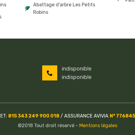
Peti
ins
Abattage d'arbre Les Petits
Robins
s
indisponible
indisponible
RET:
815 343 249 900 018
/
ASSURANCE AVIVIA
N° 77684
©2018 Tout droit réservé -
Mentions légales