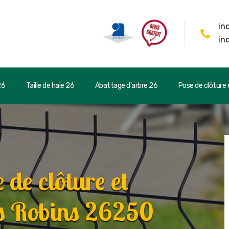
in
in
26
Taille de haie 26
Abattage d'arbre 26
Pose de clôture e
 de clôture et
its Robins 26250