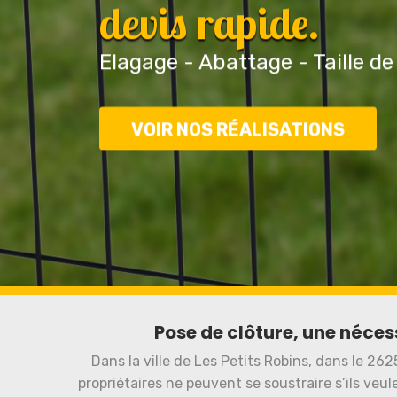
devis rapide.
Elagage - Abattage - Taille de
VOIR NOS RÉALISATIONS
Pose de clôture, une néces
Dans la ville de Les Petits Robins, dans le 262
propriétaires ne peuvent se soustraire s’ils veul