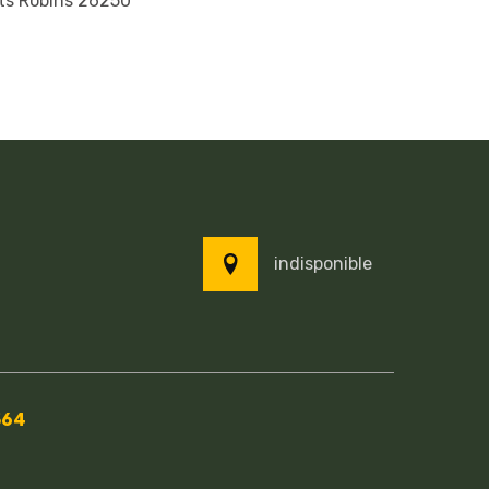
ts Robins 26250
indisponible
564