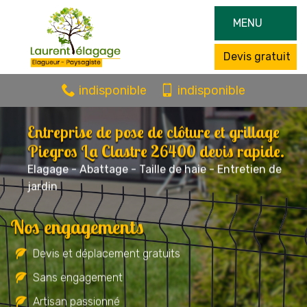
MENU
Devis gratuit
indisponible
indisponible
Entreprise de pose de clôture et grillage
Piegros La Clastre 26400 devis rapide.
Elagage - Abattage - Taille de haie - Entretien de
jardin
Nos engagements
Devis et déplacement gratuits
Sans engagement
Artisan passionné