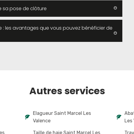
e sa pose de clôture
ge : les avantages que vous pouvez bénéficier de
Autres services
Elagueur Saint Marcel Les
Abat
Valence
Les
es
Taille de haie Saint Marcel Les
Trav