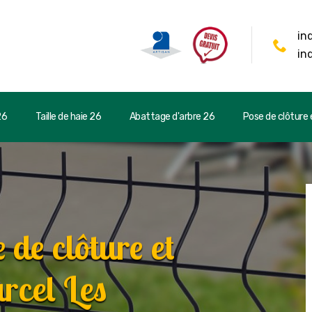
in
in
26
Taille de haie 26
Abattage d'arbre 26
Pose de clôture e
 de clôture et
rcel Les