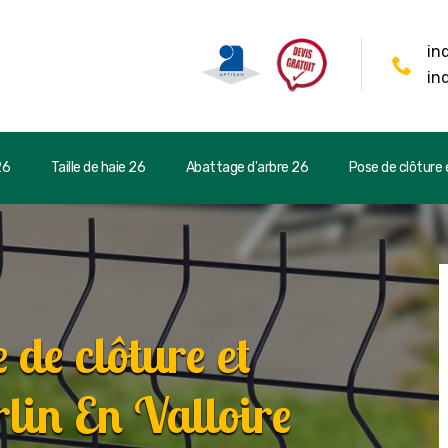
in
in
26
Taille de haie 26
Abattage d'arbre 26
Pose de clôture e
 de clôture et
rlin En Valloire