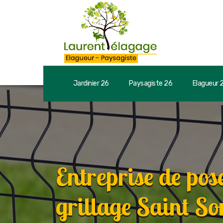
Jardinier 26
Paysagiste 26
Elagueur 
Entreprise de pose
grillage Saint So