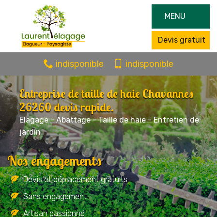
MENU
Devis gratuit
indisponible
indisponible
Entreprise de taille de haie Chavannes
26260 devis rapide.
Elagage - Abattage - Taille de haie - Entretien de
jardin
Nos engagements
Devis et déplacement gratuits
Sans engagement
Artisan passionné