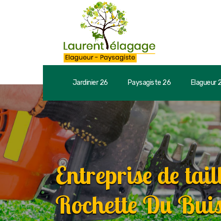
Jardinier 26
Paysagiste 26
Elagueur 
Entreprise de tail
Rochette Du Buis