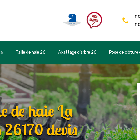
in
in
26
Taille de haie 26
Abattage d'arbre 26
Pose de clôture e
le de haie La
 26170 devis