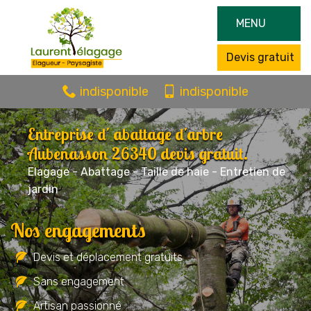
MENU
Devis gratuit
indisponible
indisponible
Entreprise d' abattage d'arbre
Aubenasson 26340 devis gratuit.
Elagage - Abattage - Taille de haie - Entretien de
jardin
Nos engagements
Devis et déplacement gratuits
Sans engagement
Artisan passionné