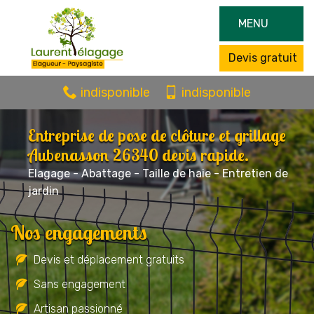
MENU
Devis gratuit
indisponible
indisponible
Entreprise de pose de clôture et grillage
Aubenasson 26340 devis rapide.
Elagage - Abattage - Taille de haie - Entretien de
jardin
Nos engagements
Devis et déplacement gratuits
Sans engagement
Artisan passionné