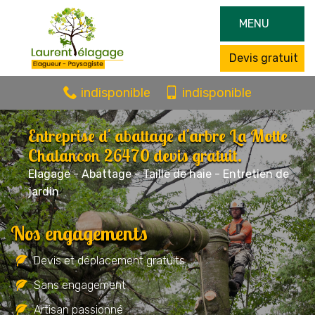
MENU
Devis gratuit
indisponible
indisponible
Entreprise d' abattage d'arbre La Motte
Chalancon 26470 devis gratuit.
Elagage - Abattage - Taille de haie - Entretien de
jardin
Nos engagements
Devis et déplacement gratuits
Sans engagement
Artisan passionné