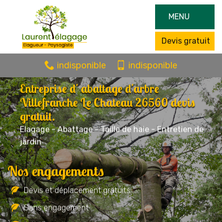
MENU
Devis gratuit
indisponible
indisponible
Entreprise d' abattage d'arbre
Villefranche Le Chateau 26560 devis
gratuit.
Elagage - Abattage - Taille de haie - Entretien de
jardin
Nos engagements
Devis et déplacement gratuits
Sans engagement