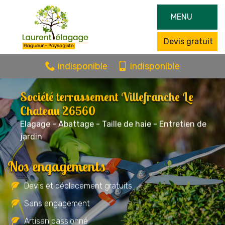
MENU
Devis gratuit
indisponible
indisponible
Société terrassement Villefranche Le
Chateau 26560
Elagage - Abattage - Taille de haie - Entretien de
jardin
Nos engagements
Devis et déplacement gratuits
Sans engagement
Artisan passionné