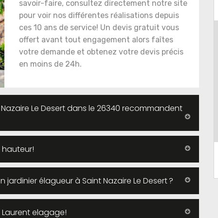
savoir-faire, consultez directement notre site
pour voir nos différentes réalisations depuis
ces 10 ans de service! Un devis gratuit vous
offert avant tout engagement alors faîtes
votre demande et obtenez votre devis précis
en moins de 24h.
int Nazaire Le Desert dans le 26340 recommandent
 hauteur!
n jardinier élagueur à Saint Nazaire Le Desert ?
z Laurent elagage!