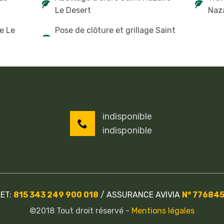
Le Desert
Naz
re Le
Pose de clôture et grillage Saint
indisponible
indisponible
RET:
815 343 249 900 018
/
ASSURANCE AVIVIA
N° 77684
©2018 Tout droit réservé -
Mentions légales