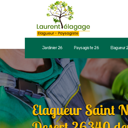
Jardinier 26
Paysagiste 26
Elagueur 
Elagueur Saint N
Desert 26340 dev