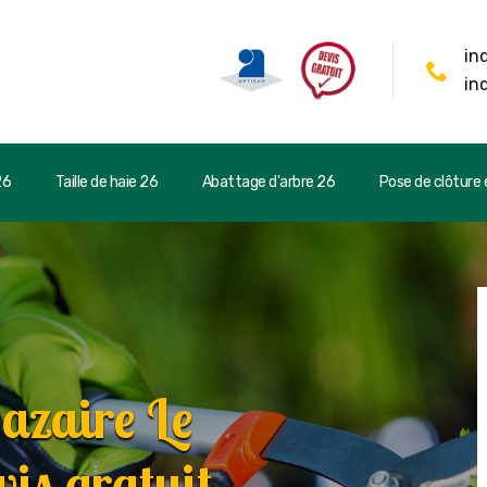
in
in
26
Taille de haie 26
Abattage d'arbre 26
Pose de clôture e
azaire Le
is gratuit.