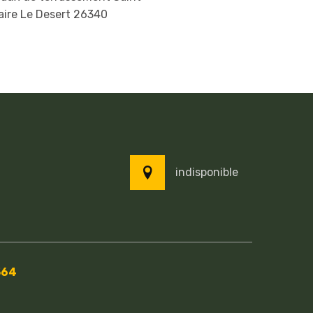
aire Le Desert 26340
indisponible
564