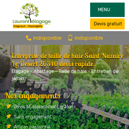
MENU
Devis gratuit
indisponible
indisponible
Entreprise de taille de haie Saint Nazaire
Le Desert 26340 devis rapide.
Elagage - Abattage - Taille de haie - Entretien de
jardin
Nos engagements
Devis et déplacement gratuits
Sans engagement
Artisan passionné