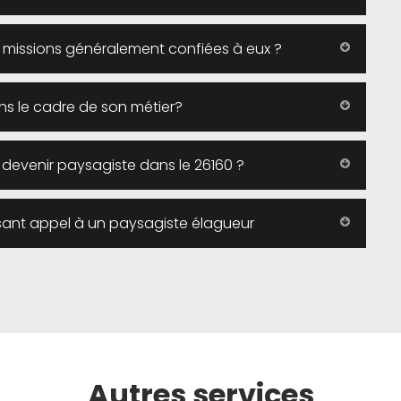
es missions généralement confiées à eux ?
ns le cadre de son métier?
r devenir paysagiste dans le 26160 ?
isant appel à un paysagiste élagueur
Autres services