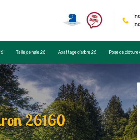
in
in
26
Taille de haie 26
Abattage d'arbre 26
Pose de clôture e
iron 26160