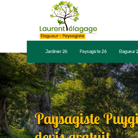
Jardinier 26
Paysagiste 26
Elagueur 
Paysagiste Puyg
devis gratuit.