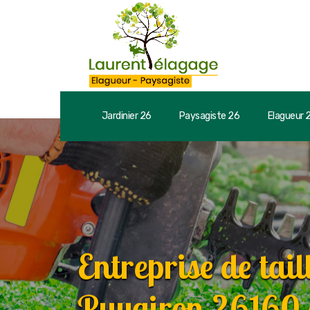
Jardinier 26
Paysagiste 26
Elagueur 
Entreprise de tail
Puygiron 26160 d