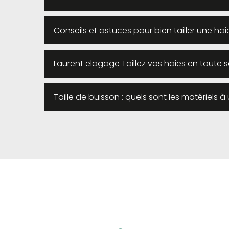
Conseils et astuces pour bien tailler une hai
Laurent elagage Taillez vos haies en toute s
Taille de buisson : quels sont les matériels à