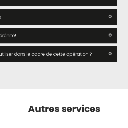
e
érénité!
 utiliser dans le cadre de cette opération ?
Autres services