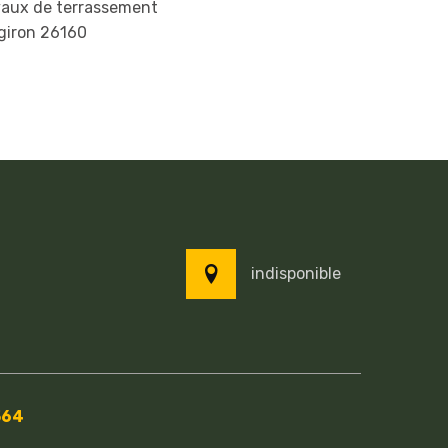
vaux de terrassement
giron 26160
indisponible
564