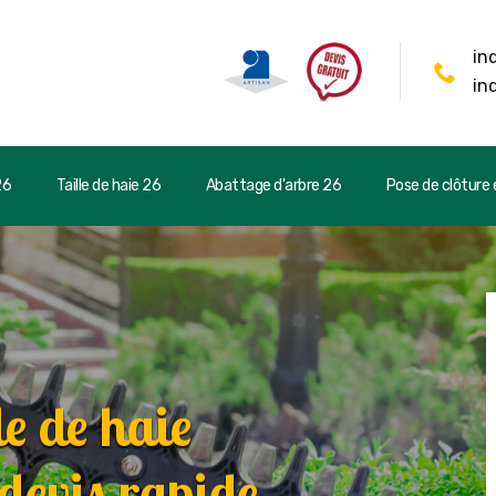
in
in
26
Taille de haie 26
Abattage d'arbre 26
Pose de clôture e
le de haie
evis rapide.