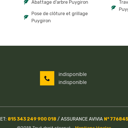
Abattage d'arbre Puygiron
Tra
Puy
Pose de clôture et grillage
Puygiron
indisponible
indisponible
RET:
815 343 249 900 018
/
ASSURANCE AVIVIA
N° 77684